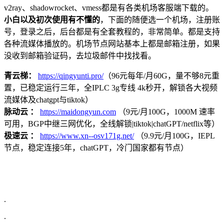
v2ray、shadowrocket、vmess都是有各类机场客服端下载的。
小白以及初次使用有不懂的
，下面的随便选一个机场，注册账
号，登录之后，后台都是有全套教程的，非常简单。都是支持
各种流媒体播放的。机场节点网站基本上都是邮箱注册，如果
没收到邮箱验证码，去垃圾邮件中找找看。
青云梯：
https://qingyunti.pro/
（96元每年/月60G，量不够8元重
置，已稳定运行三年，全IPLC 3g专线 4k秒开，解锁各大视频
流媒体及chatgpt与tiktok）
脉动云 ：
https://maidongyun.com
（9元/月100G，1000M 速率
可用，BGP中继三网优化，全线解锁|tiktok|chatGPT/netflix等）
极速云 ：
https://www.xn--osv171g.net/
（9.9元/月100G，IEPL
节点，稳定连接5年，chatGPT，冷门国家都有节点）
.
.