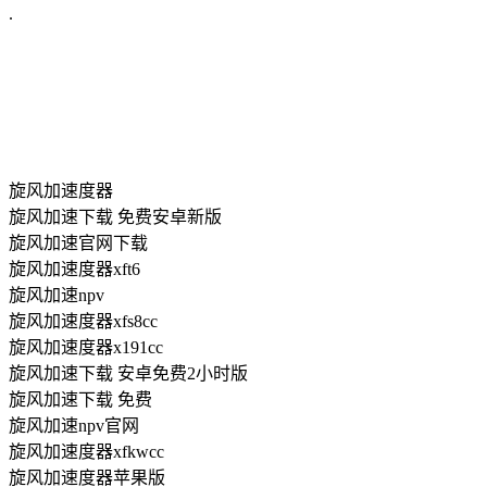
.
旋风加速度器
旋风加速下载 免费安卓新版
旋风加速官网下载
旋风加速度器xft6
旋风加速npv
旋风加速度器xfs8cc
旋风加速度器x191cc
旋风加速下载 安卓免费2小时版
旋风加速下载 免费
旋风加速npv官网
旋风加速度器xfkwcc
旋风加速度器苹果版